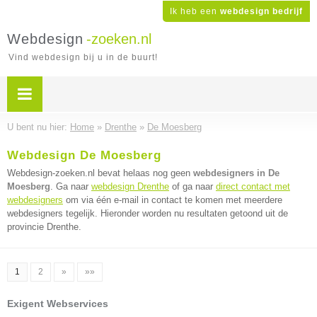
Ik heb een
webdesign bedrijf
Webdesign
-zoeken.nl
Vind webdesign bij u in de buurt!
U bent nu hier:
Home
»
Drenthe
»
De Moesberg
Webdesign De Moesberg
Webdesign-zoeken.nl bevat helaas nog geen
webdesigners in De
Moesberg
. Ga naar
webdesign Drenthe
of ga naar
direct contact met
webdesigners
om via één e-mail in contact te komen met meerdere
webdesigners tegelijk. Hieronder worden nu resultaten getoond uit de
provincie Drenthe.
1
2
»
»»
Exigent Webservices