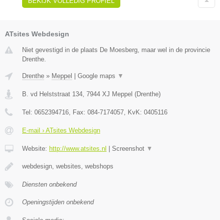
BEKIJK VOLLEDIG PROFIEL
ATsites Webdesign
Niet gevestigd in de plaats De Moesberg, maar wel in de provincie
Drenthe.
Drenthe
»
Meppel
|
Google maps
▼
B. vd Helststraat 134
,
7944 XJ
Meppel
(
Drenthe
)
Tel:
0652394716
, Fax:
084-7174057
, KvK:
0405116
E-mail › ATsites Webdesign
Website:
http://www.atsites.nl
|
Screenshot
▼
webdesign, websites, webshops
Diensten onbekend
Openingstijden onbekend