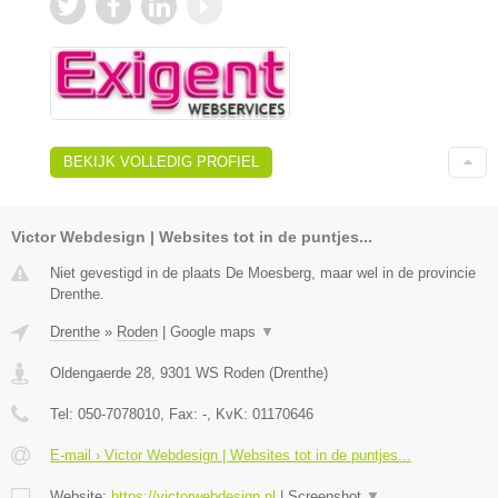
BEKIJK VOLLEDIG PROFIEL
Victor Webdesign | Websites tot in de puntjes...
Niet gevestigd in de plaats De Moesberg, maar wel in de provincie
Drenthe.
Drenthe
»
Roden
|
Google maps
▼
Oldengaerde 28
,
9301 WS
Roden
(
Drenthe
)
Tel:
050-7078010
, Fax:
-
, KvK:
01170646
E-mail › Victor Webdesign | Websites tot in de puntjes...
Website:
https://victorwebdesign.nl
|
Screenshot
▼