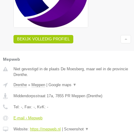
BEKIJK VOLLEDIG PROFIEL
Mepweb
Niet gevestigd in de plaats De Moesberg, maar wel in de provincie
Drenthe.
Drenthe
»
Meppen
|
Google maps
▼
Middendorpsstraat 17a
,
7855 PR
Meppen
(
Drenthe
)
Tel:
-
, Fax:
-
, KvK:
-
E-mail › Mepweb
Website:
https://mepweb.nl
|
Screenshot
▼