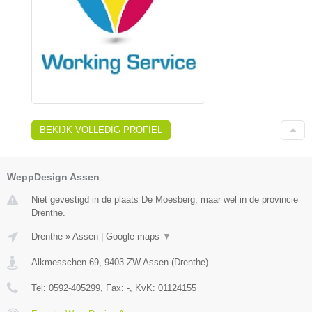
BEKIJK VOLLEDIG PROFIEL
WeppDesign Assen
Niet gevestigd in de plaats De Moesberg, maar wel in de provincie
Drenthe.
Drenthe
»
Assen
|
Google maps
▼
Alkmesschen 69
,
9403 ZW
Assen
(
Drenthe
)
Tel:
0592-405299
, Fax:
-
, KvK:
01124155