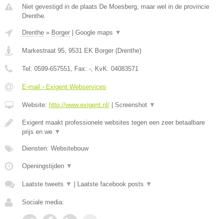
Niet gevestigd in de plaats De Moesberg, maar wel in de provincie
Drenthe.
Drenthe
»
Borger
|
Google maps
▼
Markestraat 95
,
9531 EK
Borger
(
Drenthe
)
Tel:
0599-657551
, Fax:
-
, KvK:
04083571
E-mail › Exigent Webservices
Website:
http://www.exigent.nl/
|
Screenshot
▼
Exigent maakt professionele websites tegen een zeer betaalbare
prijs en we
▼
Diensten: Websitebouw
Openingstijden
▼
Laatste tweets
▼
|
Laatste facebook posts
▼
Sociale media: