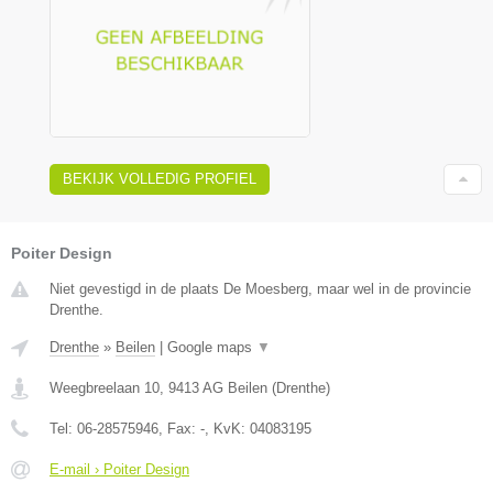
BEKIJK VOLLEDIG PROFIEL
Poiter Design
Niet gevestigd in de plaats De Moesberg, maar wel in de provincie
Drenthe.
Drenthe
»
Beilen
|
Google maps
▼
Weegbreelaan 10
,
9413 AG
Beilen
(
Drenthe
)
Tel:
06-28575946
, Fax:
-
, KvK:
04083195
E-mail › Poiter Design