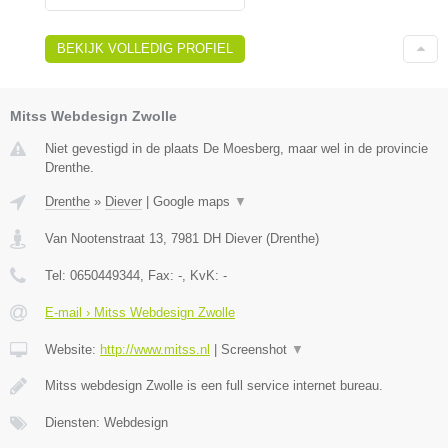
BEKIJK VOLLEDIG PROFIEL
Mitss Webdesign Zwolle
Niet gevestigd in de plaats De Moesberg, maar wel in de provincie
Drenthe.
Drenthe
»
Diever
|
Google maps
▼
Van Nootenstraat 13
,
7981 DH
Diever
(
Drenthe
)
Tel:
0650449344
, Fax:
-
, KvK:
-
E-mail › Mitss Webdesign Zwolle
Website:
http://www.mitss.nl
|
Screenshot
▼
Mitss webdesign Zwolle is een full service internet bureau.
Diensten: Webdesign