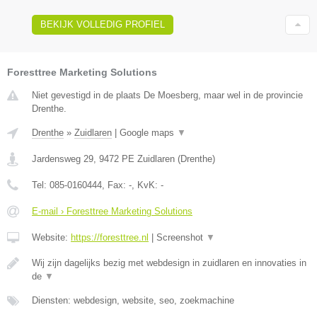
BEKIJK VOLLEDIG PROFIEL
Foresttree Marketing Solutions
Niet gevestigd in de plaats De Moesberg, maar wel in de provincie
Drenthe.
Drenthe
»
Zuidlaren
|
Google maps
▼
Jardensweg 29
,
9472 PE
Zuidlaren
(
Drenthe
)
Tel:
085-0160444
, Fax:
-
, KvK:
-
E-mail › Foresttree Marketing Solutions
Website:
https://foresttree.nl
|
Screenshot
▼
Wij zijn dagelijks bezig met webdesign in zuidlaren en innovaties in
de
▼
Diensten: webdesign, website, seo, zoekmachine