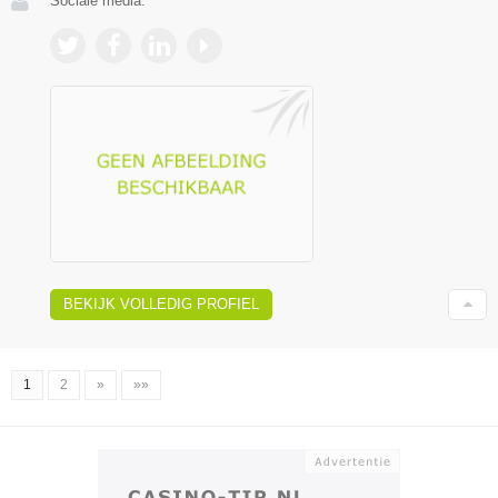
Sociale media:
BEKIJK VOLLEDIG PROFIEL
1
2
»
»»