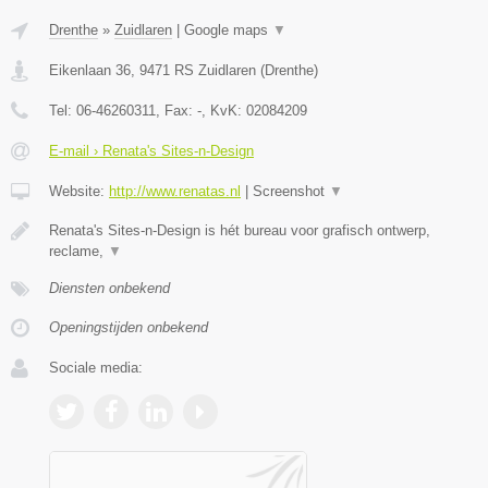
Drenthe
»
Zuidlaren
|
Google maps
▼
Eikenlaan 36
,
9471 RS
Zuidlaren
(
Drenthe
)
Tel:
06-46260311
, Fax:
-
, KvK:
02084209
E-mail › Renata's Sites-n-Design
Website:
http://www.renatas.nl
|
Screenshot
▼
Renata's Sites-n-Design is hét bureau voor grafisch ontwerp,
reclame,
▼
Diensten onbekend
Openingstijden onbekend
Sociale media: