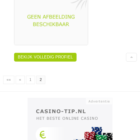
BEKIJK VOLLEDIG PROFIEL
««
«
1
2