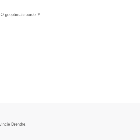
EO-geoptimaliseerde
▼
vincie Drenthe.