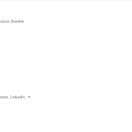
vincie Drenthe.
erest, LinkedIn,
▼