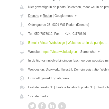
Niet gevestigd in de plaats Dalerveen, maar wel in de pro
Drenthe
»
Roden
|
Google maps
▼
Oldengaerde 28
,
9301 WS
Roden
(
Drenthe
)
Tel:
050-7078010
, Fax:
-
, KvK:
01170646
E-mail › Victor Webdesign | Websites tot in de puntjes...
Website:
https://victorwebdesign.nl
|
Screenshot
▼
In de tijd van inbelverbindingen fascineerden websites mij
Webdesign, Drukwerk, Huisstijl, Domeinregistratie, Web
Er wordt gewerkt op afspraak.
Laatste tweets
▼
|
Laatste facebook posts
▼
|
Introduct
Sociale media: