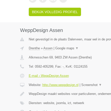
BEKIJK VOLLEDIG PROFIEL
WeppDesign Assen
Niet gevestigd in de plaats Dalerveen, maar wel in de pro
Drenthe
»
Assen
|
Google maps
▼
Alkmesschen 69
,
9403 ZW
Assen
(
Drenthe
)
Tel:
0592-405299
, Fax:
-
, KvK:
01124155
E-mail › WeppDesign Assen
Website:
http://www.weppdesign.nl
|
Screenshot
▼
WeppDesign maakt websites voor particulieren, ondernem
Diensten: website, joomla, ict, netwerk