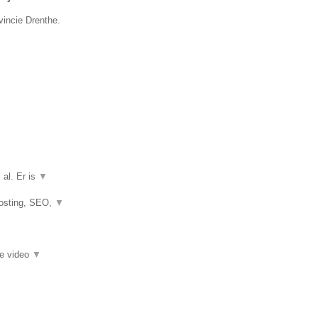
vincie Drenthe.
 al. Er is
▼
hosting, SEO,
▼
ie video
▼