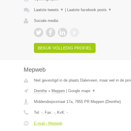
Laatste tweets
▼
|
Laatste facebook posts
▼
Sociale media:
BEKIJK VOLLEDIG PROFIEL
Mepweb
Niet gevestigd in de plaats Dalerveen, maar wel in de pro
Drenthe
»
Meppen
|
Google maps
▼
Middendorpsstraat 17a
,
7855 PR
Meppen
(
Drenthe
)
Tel:
-
, Fax:
-
, KvK:
-
E-mail › Mepweb