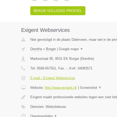
BEKIJK VOLLEDIG PROFIEL
Exigent Webservices
Niet gevestigd in de plaats Dalerveen, maar wel in de pro
Drenthe
»
Borger
|
Google maps
▼
Markestraat 95
,
9531 EK
Borger
(
Drenthe
)
Tel:
0599-657551
, Fax:
-
, KvK:
04083571
E-mail › Exigent Webservices
Website:
http://www.exigent.nl/
|
Screenshot
▼
Exigent maakt professionele websites tegen een zeer bet
Diensten: Websitebouw
Openingstijden
▼