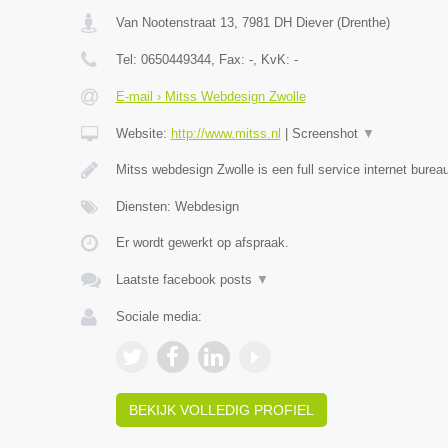
Van Nootenstraat 13
,
7981 DH
Diever
(
Drenthe
)
Tel:
0650449344
, Fax:
-
, KvK:
-
E-mail › Mitss Webdesign Zwolle
Website:
http://www.mitss.nl
|
Screenshot
▼
Mitss webdesign Zwolle is een full service internet bureau
Diensten: Webdesign
Er wordt gewerkt op afspraak.
Laatste facebook posts
▼
Sociale media:
BEKIJK VOLLEDIG PROFIEL