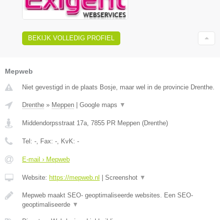
BEKIJK VOLLEDIG PROFIEL
Mepweb
Niet gevestigd in de plaats Bosje, maar wel in de provincie Drenthe.
Drenthe
»
Meppen
|
Google maps
▼
Middendorpsstraat 17a
,
7855 PR
Meppen
(
Drenthe
)
Tel:
-
, Fax:
-
, KvK:
-
E-mail › Mepweb
Website:
https://mepweb.nl
|
Screenshot
▼
Mepweb maakt SEO- geoptimaliseerde websites. Een SEO-
geoptimaliseerde
▼