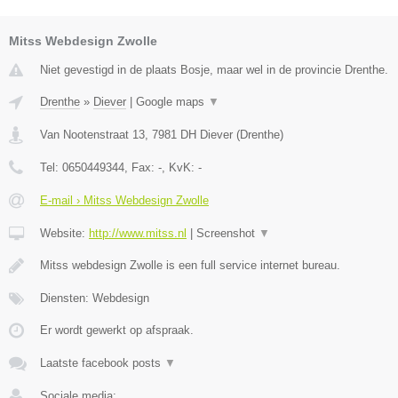
Mitss Webdesign Zwolle
Niet gevestigd in de plaats Bosje, maar wel in de provincie Drenthe.
Drenthe
»
Diever
|
Google maps
▼
Van Nootenstraat 13
,
7981 DH
Diever
(
Drenthe
)
Tel:
0650449344
, Fax:
-
, KvK:
-
E-mail › Mitss Webdesign Zwolle
Website:
http://www.mitss.nl
|
Screenshot
▼
Mitss webdesign Zwolle is een full service internet bureau.
Diensten: Webdesign
Er wordt gewerkt op afspraak.
Laatste facebook posts
▼
Sociale media: