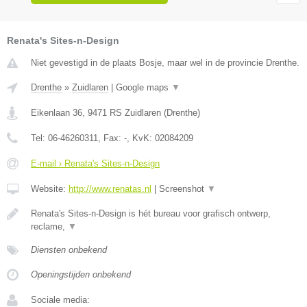
Renata's Sites-n-Design
Niet gevestigd in de plaats Bosje, maar wel in de provincie Drenthe.
Drenthe
»
Zuidlaren
|
Google maps
▼
Eikenlaan 36
,
9471 RS
Zuidlaren
(
Drenthe
)
Tel:
06-46260311
, Fax:
-
, KvK:
02084209
E-mail › Renata's Sites-n-Design
Website:
http://www.renatas.nl
|
Screenshot
▼
Renata's Sites-n-Design is hét bureau voor grafisch ontwerp,
reclame,
▼
Diensten onbekend
Openingstijden onbekend
Sociale media: