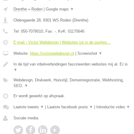
Drenthe
»
Roden
|
Google maps
▼
Oldengaerde 28
,
9301 WS
Roden
(
Drenthe
)
Tel:
050-7078010
, Fax:
-
, KvK:
01170646
E-mail › Victor Webdesign | Websites tot in de puntjes...
Website:
https://victorwebdesign.nl
|
Screenshot
▼
In de tijd van inbelverbindingen fascineerden websites mij al. Er is
▼
Webdesign, Drukwerk, Huisstijl, Domeinregistratie, Webhosting,
SEO,
▼
Er wordt gewerkt op afspraak.
Laatste tweets
▼
|
Laatste facebook posts
▼
|
Introductie video
▼
Sociale media: