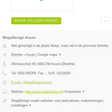
BEKIJK VOLLEDIG PROFIEL
WeppDesign Assen
Niet gevestigd in de plaats Bosje, maar wel in de provincie Drenthe.
Drenthe
»
Assen
|
Google maps
▼
Alkmesschen 69
,
9403 ZW
Assen
(
Drenthe
)
Tel:
0592-405299
, Fax:
-
, KvK:
01124155
E-mail › WeppDesign Assen
Website:
http://www.weppdesign.nl
|
Screenshot
▼
WeppDesign maakt websites voor particulieren, ondernemingen,
instellingen
▼