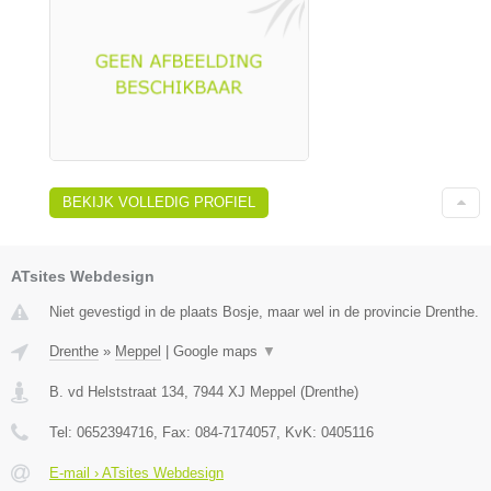
BEKIJK VOLLEDIG PROFIEL
ATsites Webdesign
Niet gevestigd in de plaats Bosje, maar wel in de provincie Drenthe.
Drenthe
»
Meppel
|
Google maps
▼
B. vd Helststraat 134
,
7944 XJ
Meppel
(
Drenthe
)
Tel:
0652394716
, Fax:
084-7174057
, KvK:
0405116
E-mail › ATsites Webdesign