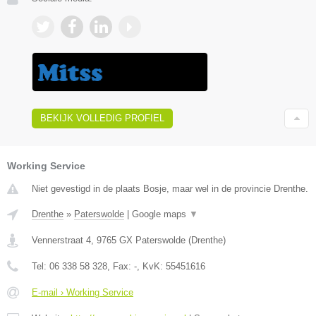
BEKIJK VOLLEDIG PROFIEL
Working Service
Niet gevestigd in de plaats Bosje, maar wel in de provincie Drenthe.
Drenthe
»
Paterswolde
|
Google maps
▼
Vennerstraat 4
,
9765 GX
Paterswolde
(
Drenthe
)
Tel:
06 338 58 328
, Fax:
-
, KvK:
55451616
E-mail › Working Service