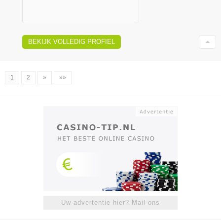
BEKIJK VOLLEDIG PROFIEL
1
2
»
»»
Uw advertentie hier? Mail ons