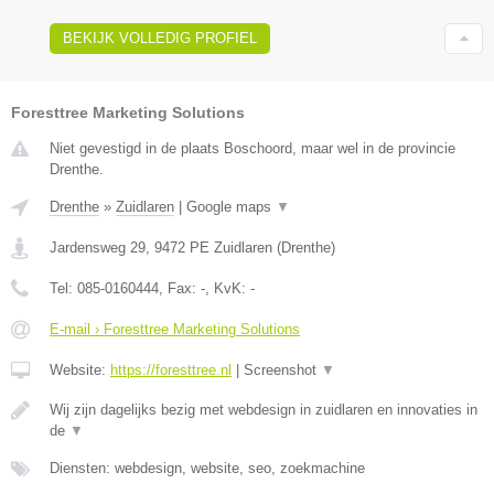
BEKIJK VOLLEDIG PROFIEL
Foresttree Marketing Solutions
Niet gevestigd in de plaats Boschoord, maar wel in de provincie
Drenthe.
Drenthe
»
Zuidlaren
|
Google maps
▼
Jardensweg 29
,
9472 PE
Zuidlaren
(
Drenthe
)
Tel:
085-0160444
, Fax:
-
, KvK:
-
E-mail › Foresttree Marketing Solutions
Website:
https://foresttree.nl
|
Screenshot
▼
Wij zijn dagelijks bezig met webdesign in zuidlaren en innovaties in
de
▼
Diensten: webdesign, website, seo, zoekmachine