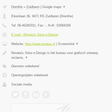
Drenthe
»
Zuidlaren
|
Google maps
▼
Eikenlaan 36
,
9471 RS
Zuidlaren
(
Drenthe
)
Tel:
06-46260311
, Fax:
-
, KvK:
02084209
E-mail › Renata's Sites-n-Design
Website:
http://www.renatas.nl
|
Screenshot
▼
Renata's Sites-n-Design is hét bureau voor grafisch ontwerp,
reclame,
▼
Diensten onbekend
Openingstijden onbekend
Sociale media: