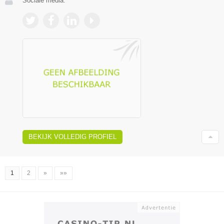
Sociale media:
BEKIJK VOLLEDIG PROFIEL
1
2
»
»»