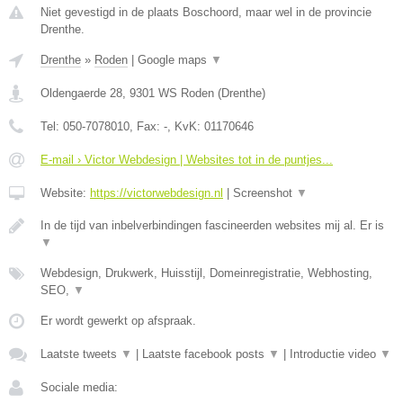
Niet gevestigd in de plaats Boschoord, maar wel in de provincie
Drenthe.
Drenthe
»
Roden
|
Google maps
▼
Oldengaerde 28
,
9301 WS
Roden
(
Drenthe
)
Tel:
050-7078010
, Fax:
-
, KvK:
01170646
E-mail › Victor Webdesign | Websites tot in de puntjes...
Website:
https://victorwebdesign.nl
|
Screenshot
▼
In de tijd van inbelverbindingen fascineerden websites mij al. Er is
▼
Webdesign, Drukwerk, Huisstijl, Domeinregistratie, Webhosting,
SEO,
▼
Er wordt gewerkt op afspraak.
Laatste tweets
▼
|
Laatste facebook posts
▼
|
Introductie video
▼
Sociale media: