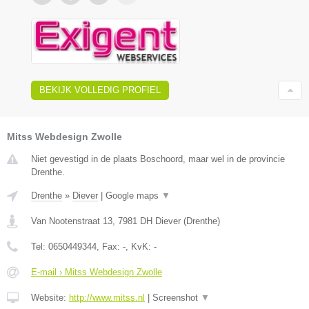
BEKIJK VOLLEDIG PROFIEL
Mitss Webdesign Zwolle
Niet gevestigd in de plaats Boschoord, maar wel in de provincie
Drenthe.
Drenthe
»
Diever
|
Google maps
▼
Van Nootenstraat 13
,
7981 DH
Diever
(
Drenthe
)
Tel:
0650449344
, Fax:
-
, KvK:
-
E-mail › Mitss Webdesign Zwolle
Website:
http://www.mitss.nl
|
Screenshot
▼