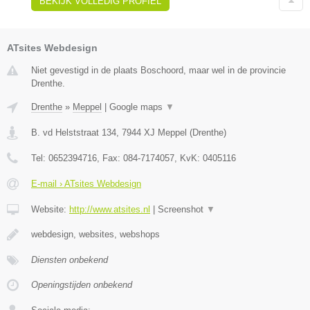
BEKIJK VOLLEDIG PROFIEL
ATsites Webdesign
Niet gevestigd in de plaats Boschoord, maar wel in de provincie
Drenthe.
Drenthe
»
Meppel
|
Google maps
▼
B. vd Helststraat 134
,
7944 XJ
Meppel
(
Drenthe
)
Tel:
0652394716
, Fax:
084-7174057
, KvK:
0405116
E-mail › ATsites Webdesign
Website:
http://www.atsites.nl
|
Screenshot
▼
webdesign, websites, webshops
Diensten onbekend
Openingstijden onbekend