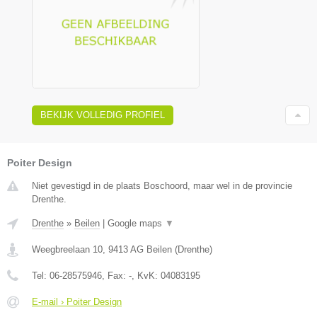
BEKIJK VOLLEDIG PROFIEL
Poiter Design
Niet gevestigd in de plaats Boschoord, maar wel in de provincie
Drenthe.
Drenthe
»
Beilen
|
Google maps
▼
Weegbreelaan 10
,
9413 AG
Beilen
(
Drenthe
)
Tel:
06-28575946
, Fax:
-
, KvK:
04083195
E-mail › Poiter Design