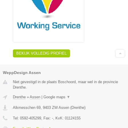
BEKIJK VOLLEDIG PROFIEL
WeppDesign Assen
Niet gevestigd in de plaats Boschoord, maar wel in de provincie
Drenthe.
Drenthe
»
Assen
|
Google maps
▼
Alkmesschen 69
,
9403 ZW
Assen
(
Drenthe
)
Tel:
0592-405299
, Fax:
-
, KvK:
01124155