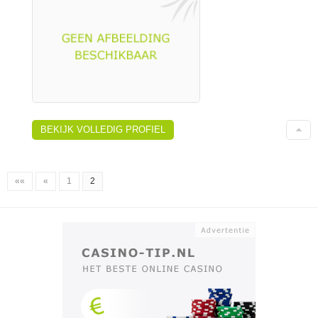
BEKIJK VOLLEDIG PROFIEL
««
«
1
2