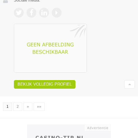
Sociale media:
BEKIJK VOLLEDIG PROFIEL
1
2
»
»»