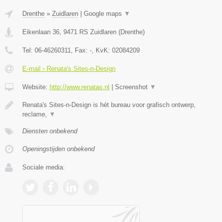
Drenthe
»
Zuidlaren
|
Google maps
▼
Eikenlaan 36
,
9471 RS
Zuidlaren
(
Drenthe
)
Tel:
06-46260311
, Fax:
-
, KvK:
02084209
E-mail › Renata's Sites-n-Design
Website:
http://www.renatas.nl
|
Screenshot
▼
Renata's Sites-n-Design is hét bureau voor grafisch ontwerp,
reclame,
▼
Diensten onbekend
Openingstijden onbekend
Sociale media: