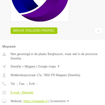
BEKIJK VOLLEDIG PROFIEL
Mepweb
Niet gevestigd in de plaats Berghuizen, maar wel in de provincie
Drenthe.
Drenthe
»
Meppen
|
Google maps
▼
Middendorpsstraat 17a
,
7855 PR
Meppen
(
Drenthe
)
Tel:
-
, Fax:
-
, KvK:
-
E-mail › Mepweb
Website:
https://mepweb.nl
|
Screenshot
▼