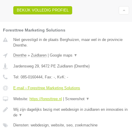
BEKIJK VOLLEDIG PROFIEL
Foresttree Marketing Solutions
Niet gevestigd in de plaats Berghuizen, maar wel in de provincie
Drenthe.
Drenthe
»
Zuidlaren
|
Google maps
▼
Jardensweg 29
,
9472 PE
Zuidlaren
(
Drenthe
)
Tel:
085-0160444
, Fax:
-
, KvK:
-
E-mail › Foresttree Marketing Solutions
Website:
https://foresttree.nl
|
Screenshot
▼
Wij zijn dagelijks bezig met webdesign in zuidlaren en innovaties in
de
▼
Diensten: webdesign, website, seo, zoekmachine