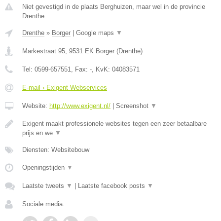
Niet gevestigd in de plaats Berghuizen, maar wel in de provincie
Drenthe.
Drenthe
»
Borger
|
Google maps
▼
Markestraat 95
,
9531 EK
Borger
(
Drenthe
)
Tel:
0599-657551
, Fax:
-
, KvK:
04083571
E-mail › Exigent Webservices
Website:
http://www.exigent.nl/
|
Screenshot
▼
Exigent maakt professionele websites tegen een zeer betaalbare
prijs en we
▼
Diensten: Websitebouw
Openingstijden
▼
Laatste tweets
▼
|
Laatste facebook posts
▼
Sociale media: