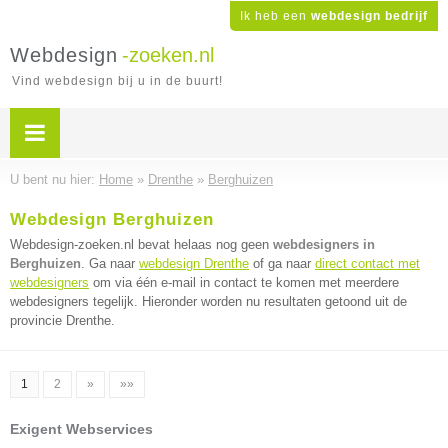
Ik heb een
webdesign bedrijf
Webdesign
-zoeken.nl
Vind webdesign bij u in de buurt!
U bent nu hier:
Home
»
Drenthe
»
Berghuizen
Webdesign Berghuizen
Webdesign-zoeken.nl bevat helaas nog geen
webdesigners in
Berghuizen
. Ga naar
webdesign Drenthe
of ga naar
direct contact met
webdesigners
om via één e-mail in contact te komen met meerdere
webdesigners tegelijk. Hieronder worden nu resultaten getoond uit de
provincie Drenthe.
1
2
»
»»
Exigent Webservices