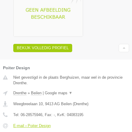
BEKIJK VOLLEDIG PROFIEL
Poiter Design
Niet gevestigd in de plaats Berghuizen, maar wel in de provincie
Drenthe.
Drenthe
»
Beilen
|
Google maps
▼
Weegbreelaan 10
,
9413 AG
Beilen
(
Drenthe
)
Tel:
06-28575946
, Fax:
-
, KvK:
04083195
E-mail › Poiter Design