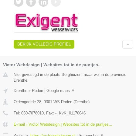
BEKIJK VOLLEDIG PROFIEL
Victor Webdesign | Websites tot in de puntjes...
Niet gevestigd in de plaats Berghuizen, maar wel in de provincie
Drenthe.
Drenthe
»
Roden
|
Google maps
▼
Oldengaerde 28
,
9301 WS
Roden
(
Drenthe
)
Tel:
050-7078010
, Fax:
-
, KvK:
01170646
E-mail › Victor Webdesign | Websites tot in de puntjes...
Website:
https://victorwebdesign.nl
|
Screenshot
▼