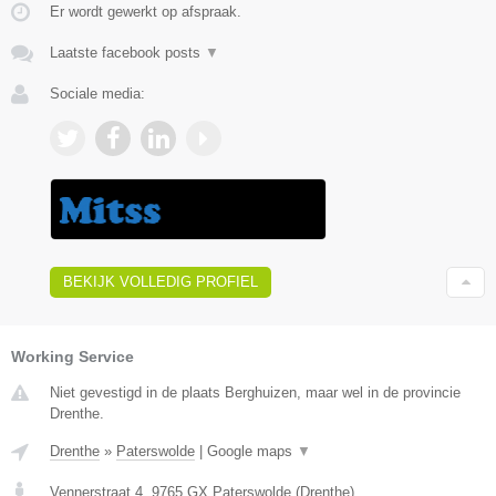
Er wordt gewerkt op afspraak.
Laatste facebook posts
▼
Sociale media:
BEKIJK VOLLEDIG PROFIEL
Working Service
Niet gevestigd in de plaats Berghuizen, maar wel in de provincie
Drenthe.
Drenthe
»
Paterswolde
|
Google maps
▼
Vennerstraat 4
,
9765 GX
Paterswolde
(
Drenthe
)