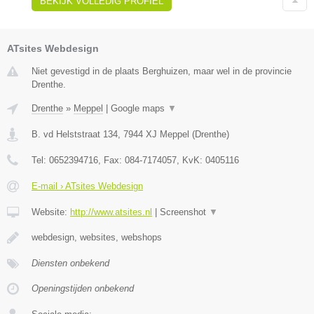
BEKIJK VOLLEDIG PROFIEL
ATsites Webdesign
Niet gevestigd in de plaats Berghuizen, maar wel in de provincie
Drenthe.
Drenthe
»
Meppel
|
Google maps
▼
B. vd Helststraat 134
,
7944 XJ
Meppel
(
Drenthe
)
Tel:
0652394716
, Fax:
084-7174057
, KvK:
0405116
E-mail › ATsites Webdesign
Website:
http://www.atsites.nl
|
Screenshot
▼
webdesign, websites, webshops
Diensten onbekend
Openingstijden onbekend