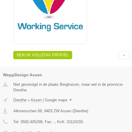
BEKIJK VOLLEDIG PROFIEL
WeppDesign Assen
Niet gevestigd in de plaats Berghuizen, maar wel in de provincie
Drenthe.
Drenthe
»
Assen
|
Google maps
▼
Alkmesschen 69
,
9403 ZW
Assen
(
Drenthe
)
Tel:
0592-405299
, Fax:
-
, KvK:
01124155