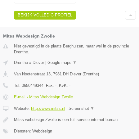
BEKIJK VOLLEDIG PROFIEL
Mitss Webdesign Zwolle
Niet gevestigd in de plaats Berghuizen, maar wel in de provincie
Drenthe.
Drenthe
»
Diever
|
Google maps
▼
Van Nootenstraat 13
,
7981 DH
Diever
(
Drenthe
)
Tel:
0650449344
, Fax:
-
, KvK:
-
E-mail › Mitss Webdesign Zwolle
Website:
http://www.mitss.nl
|
Screenshot
▼
Mitss webdesign Zwolle is een full service internet bureau.
Diensten: Webdesign