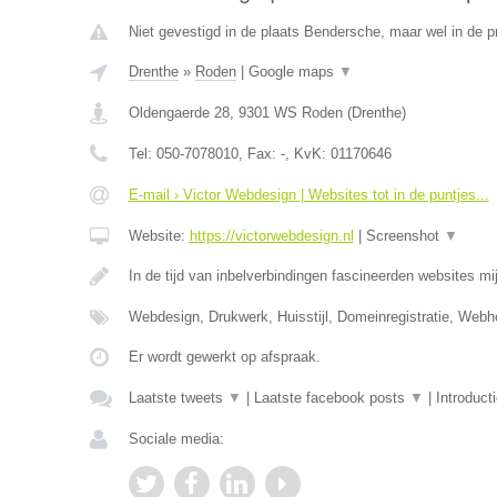
Niet gevestigd in de plaats Bendersche, maar wel in de p
Drenthe
»
Roden
|
Google maps
▼
Oldengaerde 28
,
9301 WS
Roden
(
Drenthe
)
Tel:
050-7078010
, Fax:
-
, KvK:
01170646
E-mail › Victor Webdesign | Websites tot in de puntjes...
Website:
https://victorwebdesign.nl
|
Screenshot
▼
In de tijd van inbelverbindingen fascineerden websites mij
Webdesign, Drukwerk, Huisstijl, Domeinregistratie, Web
Er wordt gewerkt op afspraak.
Laatste tweets
▼
|
Laatste facebook posts
▼
|
Introduct
Sociale media: