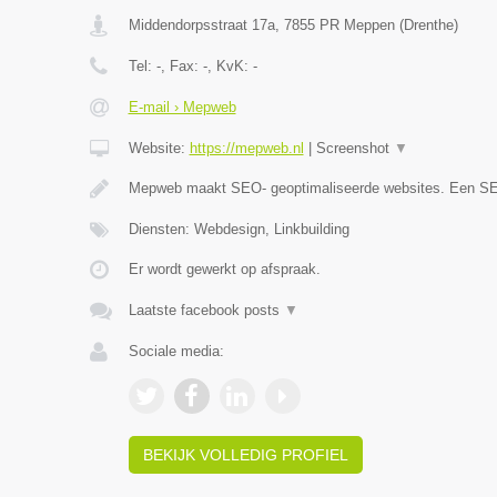
Middendorpsstraat 17a
,
7855 PR
Meppen
(
Drenthe
)
Tel:
-
, Fax:
-
, KvK:
-
E-mail › Mepweb
Website:
https://mepweb.nl
|
Screenshot
▼
Mepweb maakt SEO- geoptimaliseerde websites. Een S
Diensten: Webdesign, Linkbuilding
Er wordt gewerkt op afspraak.
Laatste facebook posts
▼
Sociale media:
BEKIJK VOLLEDIG PROFIEL