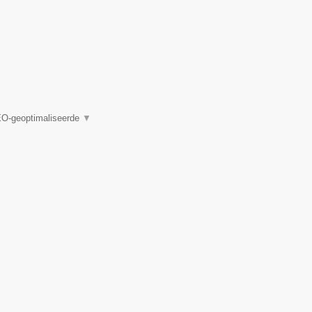
EO-geoptimaliseerde
▼