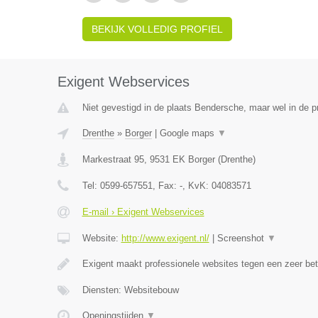
BEKIJK VOLLEDIG PROFIEL
Exigent Webservices
Niet gevestigd in de plaats Bendersche, maar wel in de p
Drenthe
»
Borger
|
Google maps
▼
Markestraat 95
,
9531 EK
Borger
(
Drenthe
)
Tel:
0599-657551
, Fax:
-
, KvK:
04083571
E-mail › Exigent Webservices
Website:
http://www.exigent.nl/
|
Screenshot
▼
Exigent maakt professionele websites tegen een zeer bet
Diensten: Websitebouw
Openingstijden
▼