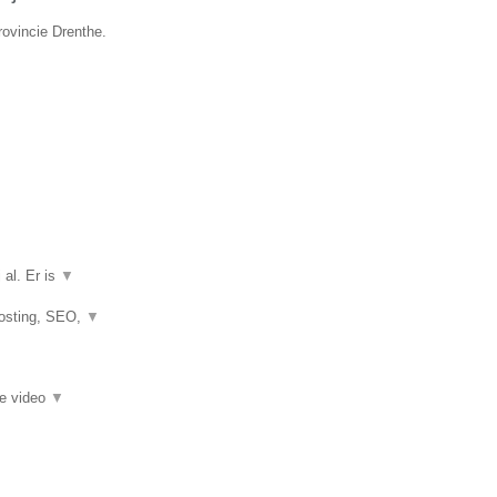
rovincie Drenthe.
 al. Er is
▼
hosting, SEO,
▼
ie video
▼