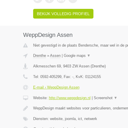
BEKIJK VOLLEDIG PROFIEL
WeppDesign Assen
Niet gevestigd in de plaats Bendersche, maar wel in de p
Drenthe
»
Assen
|
Google maps
▼
Alkmesschen 69
,
9403 ZW
Assen
(
Drenthe
)
Tel:
0592-405299
, Fax:
-
, KvK:
01124155
E-mail › WeppDesign Assen
Website:
http://www.weppdesign.nl
|
Screenshot
▼
WeppDesign maakt websites voor particulieren, ondernem
Diensten: website, joomla, ict, netwerk