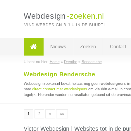
Webdesign
-zoeken.nl
VIND WEBDESIGN BIJ U IN DE BUURT!
Nieuws
Zoeken
Contact
U bent nu hier:
Home
»
Drenthe
»
Bendersche
Webdesign Bendersche
Webdesign-zoeken.nl bevat helaas nog geen
webdesigners in
naar
direct contact met webdesigners
om via één e-mail in con
tegelijk. Hieronder worden nu resultaten getoond uit de provinci
1
2
»
»»
Victor Webdesign | Websites tot in de pun