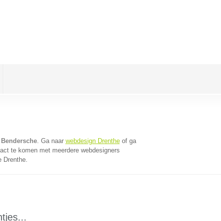
 Bendersche
. Ga naar
webdesign Drenthe
of ga
tact te komen met meerdere webdesigners
e Drenthe.
tjes...