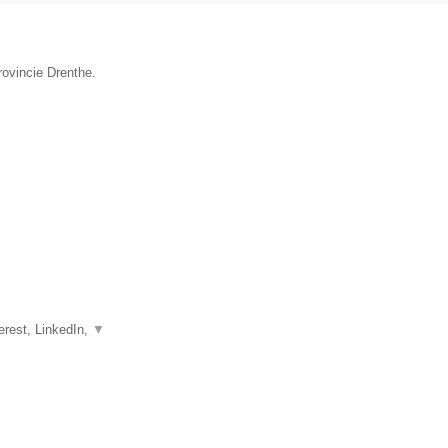
rovincie Drenthe.
erest, LinkedIn,
▼