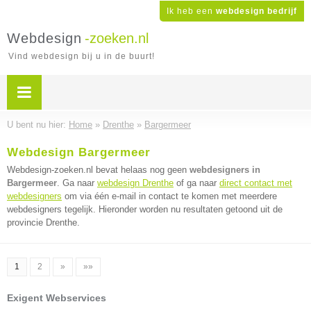
Ik heb een
webdesign bedrijf
Webdesign
-zoeken.nl
Vind webdesign bij u in de buurt!
U bent nu hier:
Home
»
Drenthe
»
Bargermeer
Webdesign Bargermeer
Webdesign-zoeken.nl bevat helaas nog geen
webdesigners in
Bargermeer
. Ga naar
webdesign Drenthe
of ga naar
direct contact met
webdesigners
om via één e-mail in contact te komen met meerdere
webdesigners tegelijk. Hieronder worden nu resultaten getoond uit de
provincie Drenthe.
1
2
»
»»
Exigent Webservices