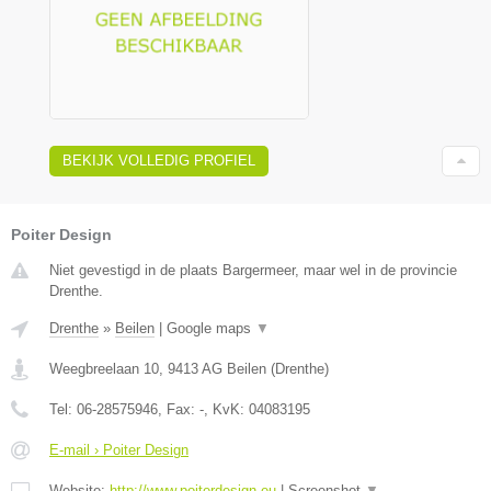
BEKIJK VOLLEDIG PROFIEL
Poiter Design
Niet gevestigd in de plaats Bargermeer, maar wel in de provincie
Drenthe.
Drenthe
»
Beilen
|
Google maps
▼
Weegbreelaan 10
,
9413 AG
Beilen
(
Drenthe
)
Tel:
06-28575946
, Fax:
-
, KvK:
04083195
E-mail › Poiter Design
Website:
http://www.poiterdesign.eu
|
Screenshot
▼