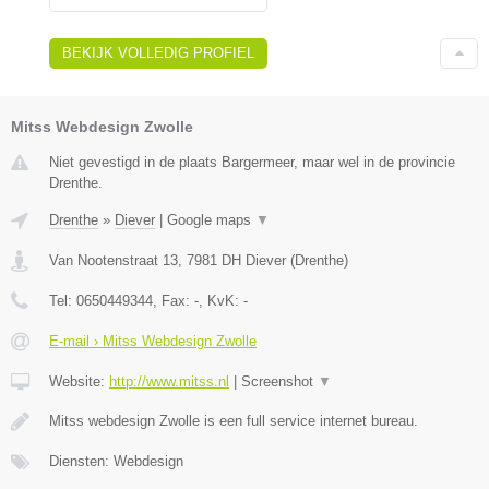
BEKIJK VOLLEDIG PROFIEL
Mitss Webdesign Zwolle
Niet gevestigd in de plaats Bargermeer, maar wel in de provincie
Drenthe.
Drenthe
»
Diever
|
Google maps
▼
Van Nootenstraat 13
,
7981 DH
Diever
(
Drenthe
)
Tel:
0650449344
, Fax:
-
, KvK:
-
E-mail › Mitss Webdesign Zwolle
Website:
http://www.mitss.nl
|
Screenshot
▼
Mitss webdesign Zwolle is een full service internet bureau.
Diensten: Webdesign