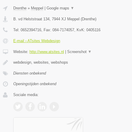
Drenthe
»
Meppel
|
Google maps
▼
B. vd Helststraat 134
,
7944 XJ
Meppel
(
Drenthe
)
Tel:
0652394716
, Fax:
084-7174057
, KvK:
0405116
E-mail › ATsites Webdesign
Website:
http://www.atsites.nl
|
Screenshot
▼
webdesign, websites, webshops
Diensten onbekend
Openingstijden onbekend
Sociale media: