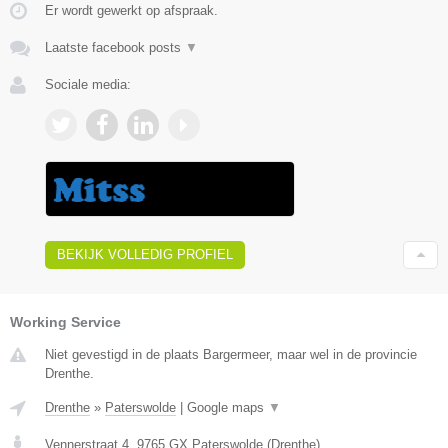
Er wordt gewerkt op afspraak.
Laatste facebook posts
▼
Sociale media:
BEKIJK VOLLEDIG PROFIEL
Working Service
Niet gevestigd in de plaats Bargermeer, maar wel in de provincie
Drenthe.
Drenthe
»
Paterswolde
|
Google maps
▼
Vennerstraat 4
,
9765 GX
Paterswolde
(
Drenthe
)