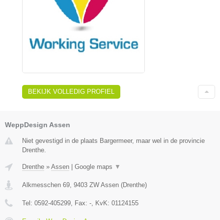
BEKIJK VOLLEDIG PROFIEL
WeppDesign Assen
Niet gevestigd in de plaats Bargermeer, maar wel in de provincie
Drenthe.
Drenthe
»
Assen
|
Google maps
▼
Alkmesschen 69
,
9403 ZW
Assen
(
Drenthe
)
Tel:
0592-405299
, Fax:
-
, KvK:
01124155