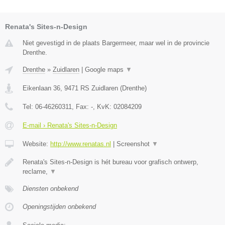
Renata's Sites-n-Design
Niet gevestigd in de plaats Bargermeer, maar wel in de provincie
Drenthe.
Drenthe
»
Zuidlaren
|
Google maps
▼
Eikenlaan 36
,
9471 RS
Zuidlaren
(
Drenthe
)
Tel:
06-46260311
, Fax:
-
, KvK:
02084209
E-mail › Renata's Sites-n-Design
Website:
http://www.renatas.nl
|
Screenshot
▼
Renata's Sites-n-Design is hét bureau voor grafisch ontwerp,
reclame,
▼
Diensten onbekend
Openingstijden onbekend