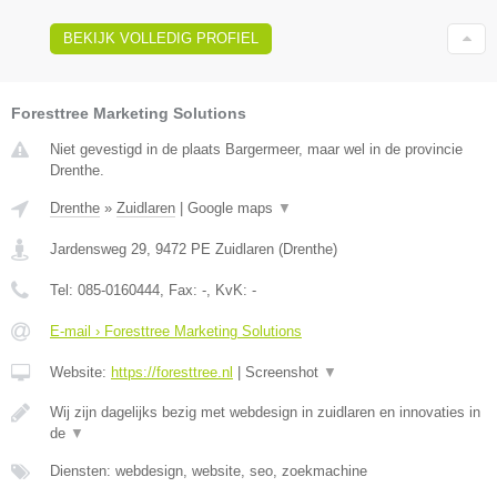
BEKIJK VOLLEDIG PROFIEL
Foresttree Marketing Solutions
Niet gevestigd in de plaats Bargermeer, maar wel in de provincie
Drenthe.
Drenthe
»
Zuidlaren
|
Google maps
▼
Jardensweg 29
,
9472 PE
Zuidlaren
(
Drenthe
)
Tel:
085-0160444
, Fax:
-
, KvK:
-
E-mail › Foresttree Marketing Solutions
Website:
https://foresttree.nl
|
Screenshot
▼
Wij zijn dagelijks bezig met webdesign in zuidlaren en innovaties in
de
▼
Diensten: webdesign, website, seo, zoekmachine