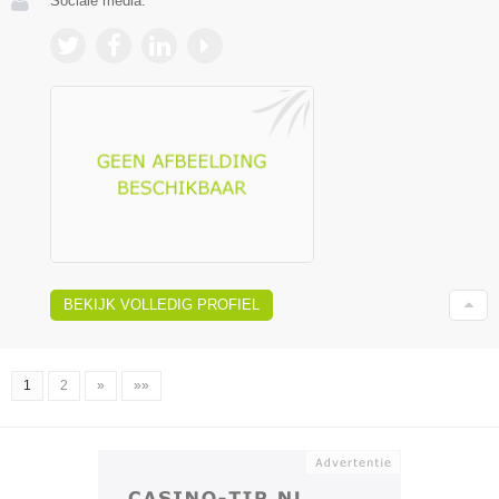
Sociale media:
BEKIJK VOLLEDIG PROFIEL
1
2
»
»»