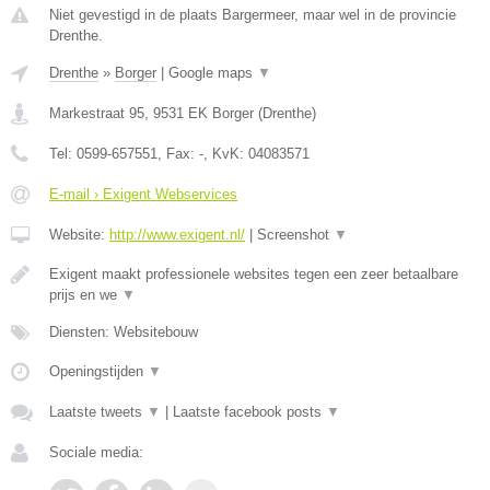
Niet gevestigd in de plaats Bargermeer, maar wel in de provincie
Drenthe.
Drenthe
»
Borger
|
Google maps
▼
Markestraat 95
,
9531 EK
Borger
(
Drenthe
)
Tel:
0599-657551
, Fax:
-
, KvK:
04083571
E-mail › Exigent Webservices
Website:
http://www.exigent.nl/
|
Screenshot
▼
Exigent maakt professionele websites tegen een zeer betaalbare
prijs en we
▼
Diensten: Websitebouw
Openingstijden
▼
Laatste tweets
▼
|
Laatste facebook posts
▼
Sociale media: