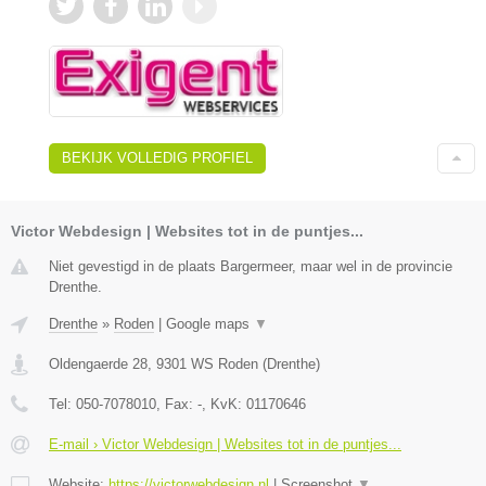
BEKIJK VOLLEDIG PROFIEL
Victor Webdesign | Websites tot in de puntjes...
Niet gevestigd in de plaats Bargermeer, maar wel in de provincie
Drenthe.
Drenthe
»
Roden
|
Google maps
▼
Oldengaerde 28
,
9301 WS
Roden
(
Drenthe
)
Tel:
050-7078010
, Fax:
-
, KvK:
01170646
E-mail › Victor Webdesign | Websites tot in de puntjes...
Website:
https://victorwebdesign.nl
|
Screenshot
▼