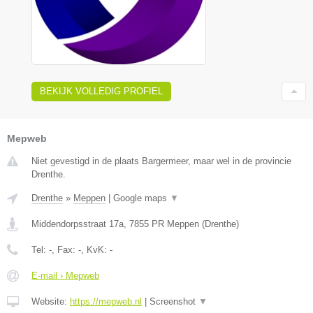
BEKIJK VOLLEDIG PROFIEL
Mepweb
Niet gevestigd in de plaats Bargermeer, maar wel in de provincie
Drenthe.
Drenthe
»
Meppen
|
Google maps
▼
Middendorpsstraat 17a
,
7855 PR
Meppen
(
Drenthe
)
Tel:
-
, Fax:
-
, KvK:
-
E-mail › Mepweb
Website:
https://mepweb.nl
|
Screenshot
▼