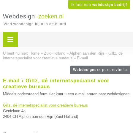
Ik heb een
webdesign bedrijf
Webdesign
-zoeken.nl
Vind webdesign bij u in de buurt!
U bent nu hier:
Home
»
Zuid-Holland
»
Alphen aan den Rijn
»
Gillz, dé
internetspecialist voor creatieve bureaus
»
E-mail
Webdesigners
per provincie
E-mail › Gillz, dé internetspecialist voor
creatieve bureaus
Middels onderstaand formulier kunt u een e-mail sturen naar webdesigner:
Gillz, dé internetspecialist voor creatieve bureaus
Genielaan 4a
2404 CH Alphen aan den Rijn (Zuid-Holland)